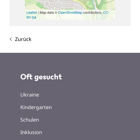
Leaflet
| Map data ©
OpenStreetMap
contributors,
CC-
BY-SA
Zurück
Oft gesucht
Ukraine
Kindergarten
Schulen
Inklusion