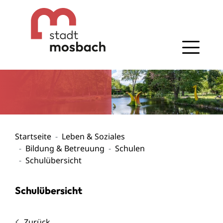
Gehe zum Navigationsbereich
Gehe zum Inhalt
Startseite
Leben & Soziales
Bildung & Betreuung
Schulen
Schulübersicht
Schulübersicht
Zurück