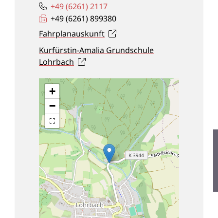
+49 (62
61) 21
17
+49 (62
61) 89
93
80
Fahrplanauskunft
Kurfürstin-Amalia Grundschule
Lohrbach
+
−