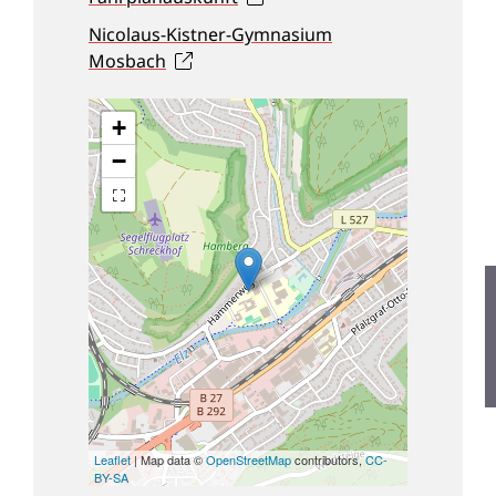
Nicolaus-Kistner-Gymnasium
Mosbach
+
−
Leaflet
| Map data ©
OpenStreetMap
contributors,
CC-
BY-SA