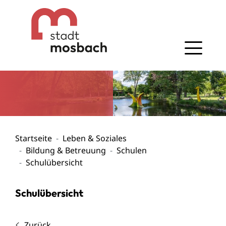
Gehe zum Navigationsbereich
Gehe zum Inhalt
Startseite
Leben & Soziales
Bildung & Betreuung
Schulen
Schulübersicht
Schulübersicht
Zurück