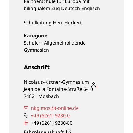
Partnerschule für Europa mit
bilingualem Zug Deutsch-Englisch
Schulleitung
Herr Herkert
Schulen
,
Allgemeinbildende
Gymnasien
Anschrift
Nicolaus-Kistner-Gymnasium
Jean de la Fontaine-Straße 6-10
74821
Mosbach
nkg.mos@t-online.de
+49 (62
61) 92
80-0
+49 (62
61) 92
80-80
Fahrplanauskunft