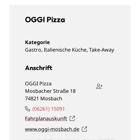
OGGI Pizza
Gastro
,
Italienische Küche
,
Take-Away
Anschrift
OGGI Pizza
Mosbacher Straße 18
74821
Mosbach
(0
62
61) 1
50
91
Fahrplanauskunft
www.oggi-mosbach.de