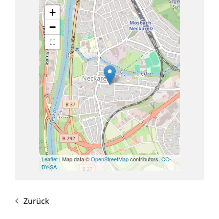
+
−
Leaflet
| Map data ©
OpenStreetMap
contributors,
CC-
BY-SA
Zurück