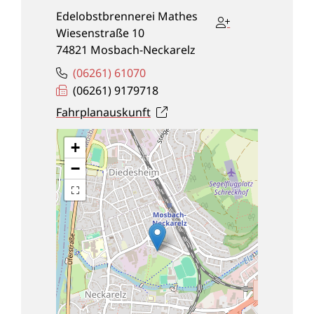
Edelobstbrennerei Mathes
Wiesenstraße 10
74821
Mosbach-Neckarelz
(0
62
61) 6
10
70
(0
62
61) 9
17
97
18
Fahrplanauskunft
+
−