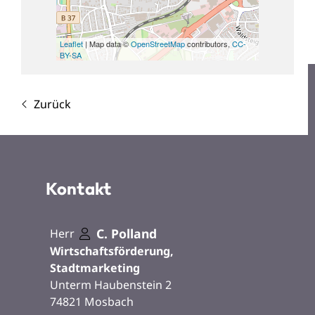
Leaflet
| Map data ©
OpenStreetMap
contributors,
CC-
BY-SA
Zurück
Kontakt
C.
Polland
Herr
Wirtschaftsförderung,
Stadtmarketing
Unterm Haubenstein 2
74821
Mosbach