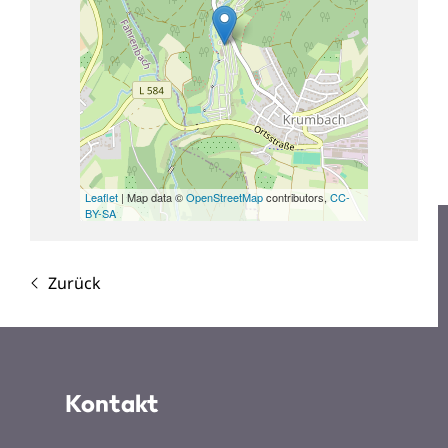
Leaflet
| Map data ©
OpenStreetMap
contributors,
CC-
BY-SA
Zurück
Kontakt