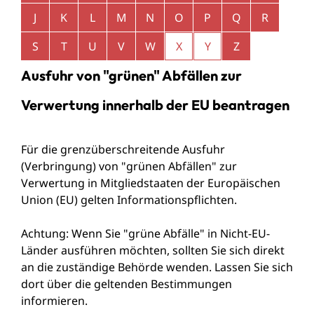
J
K
L
M
N
O
P
Q
R
S
T
U
V
W
X
Y
Z
Ausfuhr von "grünen" Abfällen zur
Verwertung innerhalb der EU beantragen
Für die grenzüberschreitende Ausfuhr
(Verbringung) von "grünen Abfällen" zur
Verwertung in Mitgliedstaaten der Europäischen
Union (EU) gelten Informationspflichten.
Achtung: Wenn Sie "grüne Abfälle" in Nicht-EU-
Länder ausführen möchten, sollten Sie sich direkt
an die zuständige Behörde wenden. Lassen Sie sich
dort über die gelte
n
den Bestimmungen
informieren.