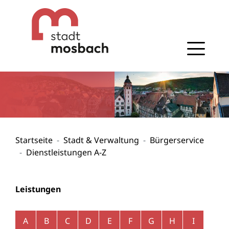
Gehe zum Navigationsbereich
Gehe zum Inhalt
Startseite
Stadt & Verwaltung
Bürgerservice
Dienstleistungen A-Z
Leistungen
Alphabetisches Register überspringen
A
B
C
D
E
F
G
H
I