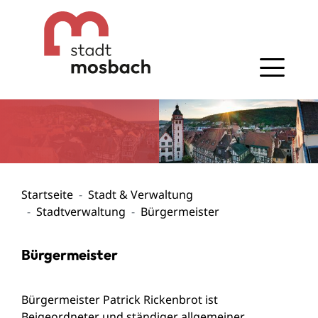
Gehe zum Navigationsbereich
Gehe zum Inhalt
Startseite
Stadt & Verwaltung
Stadtverwaltung
Bürgermeister
Bürgermeister
Bürgermeister Patrick Rickenbrot ist
Beigeordneter und ständiger allgemeiner