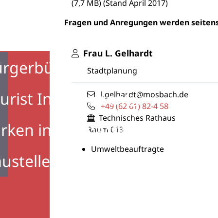
(7,7
MB
)
(Stand April 2017)
Fragen und Anregungen werden seiten
Frau
L.
Gelhardt
ürgerbüro
Stadtplanung
urist Information
l.gelhardt@mosbach.de
+49 (62
61) 82-4
58
Technisches Rathaus
rken in Mosbach
Raum
013
Umweltbeauftragte
ustellen in Mosbach