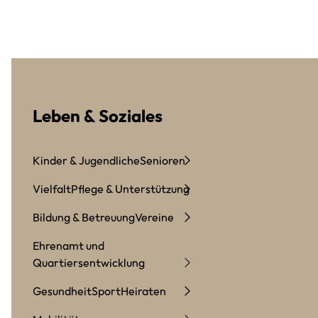
Leben & Soziales
Kinder & Jugendliche
Senioren
Vielfalt
Pflege & Unterstützung
Bildung & Betreuung
Vereine
Ehrenamt und
Quartiersentwicklung
Gesundheit
Sport
Heiraten