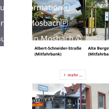
urist Information
rken in Mosbach
ustellen in Mosbach
Albert-Schneider-Straße
Alte Bergs
(Mitfahrbank)
(Mitfahrba
mehr …