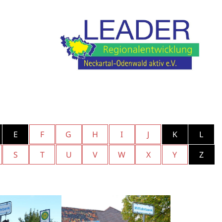
E
F
G
H
I
J
K
L
S
T
U
V
W
X
Y
Z