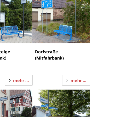
teige
Dorfstraße
nk)
(Mitfahrbank)
mehr …
mehr …