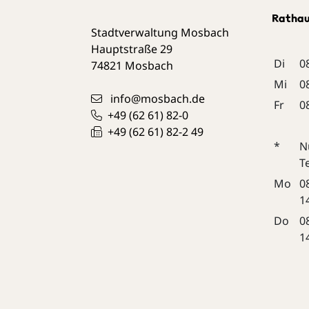
Ratha
Stadtverwaltung Mosbach
Hauptstraße 29
Di
0
74821
Mosbach
Mi
0
info@mosbach.de
Fr
0
+49 (62
61) 82-0
+49 (62
61) 82-2
49
Leaflet
| Map data ©
OpenStreetMap
*
N
contributors,
CC-BY-SA
T
+
Mo
0
−
1
Do
0
1