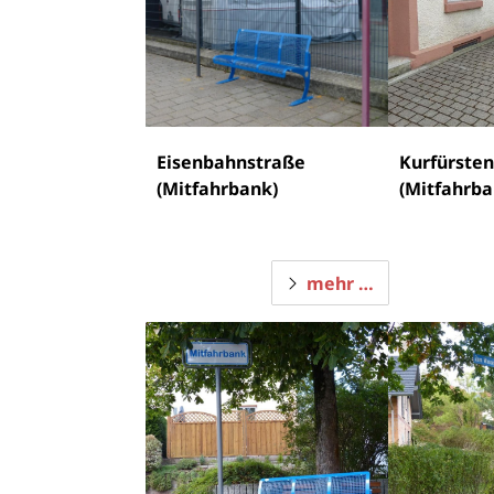
Eisenbahnstraße
Kurfürste
(Mitfahrbank)
(Mitfahrba
mehr …