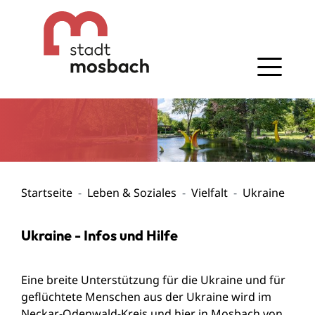
Gehe zum Navigationsbereich
Gehe zum Inhalt
Startseite
Leben & Soziales
Vielfalt
Ukraine
Ukraine - Infos und Hilfe
Eine breite Unterstützung für die Ukraine und für
geflüchtete Menschen aus der Ukraine wird im
Neckar-Odenwald-Kreis und hier in Mosbach von