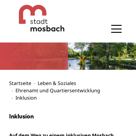
Gehe zum Navigationsbereich
Gehe zum Inhalt
Startseite
Leben & Soziales
Ehrenamt und Quartiersentwicklung
Inklusion
Inklusion
Auf dem Weg zu einem inklusiven Mosbach