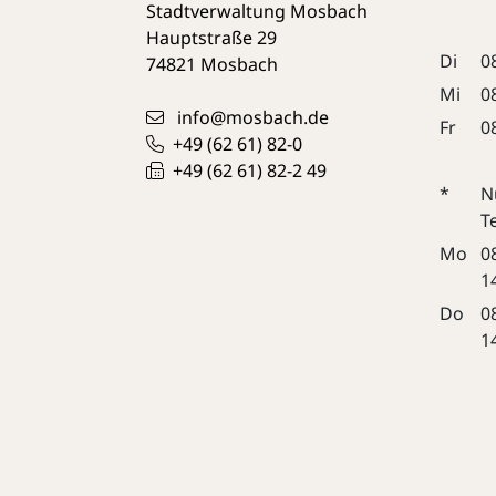
Stadtverwaltung Mosbach
Hauptstraße 29
Di
0
74821
Mosbach
Mi
0
info@mosbach.de
Fr
0
+49 (62
61) 82-0
+49 (62
61) 82-2
49
*
N
T
Mo
0
1
Do
0
1