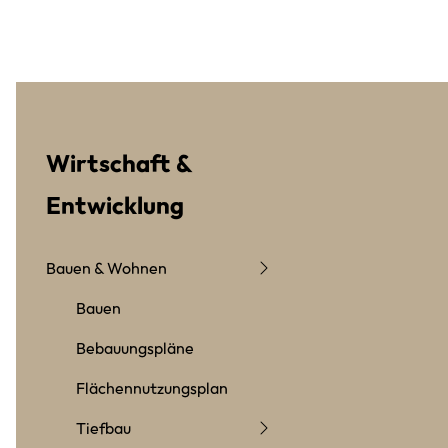
Wirtschaft &
Entwicklung
Bauen & Wohnen
Bauen
Bebauungspläne
Flächennutzungsplan
Tiefbau