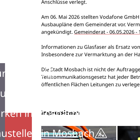
Anschlüsse verlegt.
Am 06. Mai 2026 stellten Vodafone Gm
Ausbaupläne dem Gemeinderat vor. Verma
angekündigt.
Gemeinderat - 06.05.2026 - 
Informationen zu Glasfaser als Ersatz vo
Insbesondere zur Vermarktung an der Ha
Die Stadt Mosbach ist nicht der Auftra
ürgerbüro
Telekommunikationsgesetz hat jeder Betr
öffentlichen Flächen Leitungen zu verleg
urist Information
rken in Mosbach
Impressionen
ustellen in Mosbach