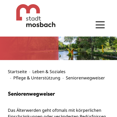
Gehe zum Navigationsbereich
Gehe zum Inhalt
Startseite
Leben & Soziales
Pflege & Unterstützung
Seniorenwegweiser
Seniorenwegweiser
Das Älterwerden geht oftmals mit körperlichen
Einschränkungen oder veränderten Bedürfnissen