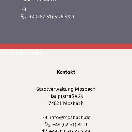
+49 (62
61) 6
75
53-0
zum Inhalt scrollen
Kontakt
Stadtverwaltung Mosbach
Hauptstraße 29
74821
Mosbach
info@mosbach.de
+49 (62
61) 82-0
+49 (62
61) 82-2
49