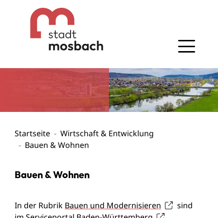
Gehe zum Navigationsbereich
Gehe zum Inhalt
Startseite
Wirtschaft & Entwicklung
Bauen & Wohnen
Bauen & Wohnen
In der Rubrik
Bauen und Modernisieren
sind
im
Serviceportal Baden-Württemberg