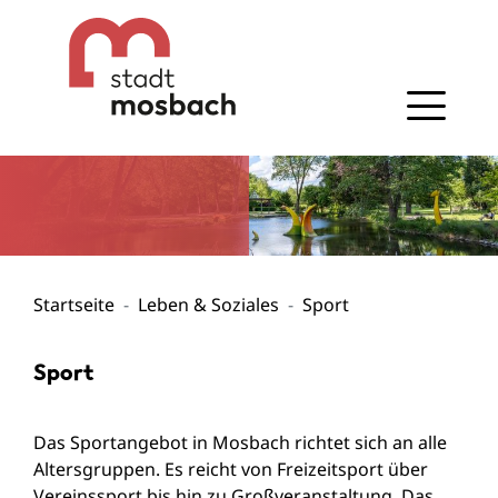
Gehe zum Navigationsbereich
Gehe zum Inhalt
Startseite
Leben & Soziales
Sport
Sport
Das Sportangebot in Mosbach richtet sich an alle
Altersgruppen. Es reicht von Freizeitsport über
Vereinssport bis hin zu Großveranstaltung. Das