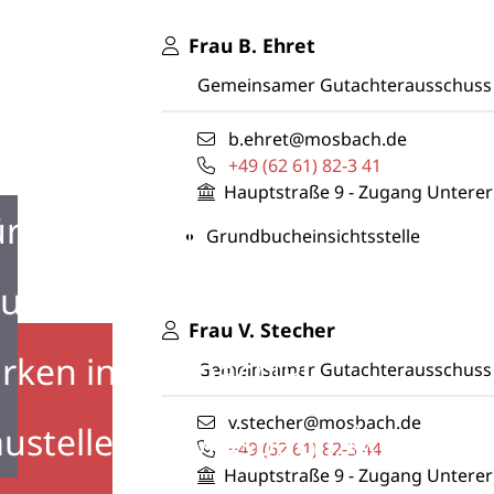
Frau
B.
Ehret
Gemeinsamer Gutachterausschus
b.ehret@mosbach.de
+49 (62
61) 82-3
41
Hauptstraße 9 - Zugang Untere
ürgerbüro
Grundbucheinsichtsstelle
urist Information
Frau
V.
Stecher
rken in Mosbach
Gemeinsamer Gutachterausschus
v.stecher@mosbach.de
ustellen in Mosbach
+49 (62
61) 82-3
44
Hauptstraße 9 - Zugang Untere