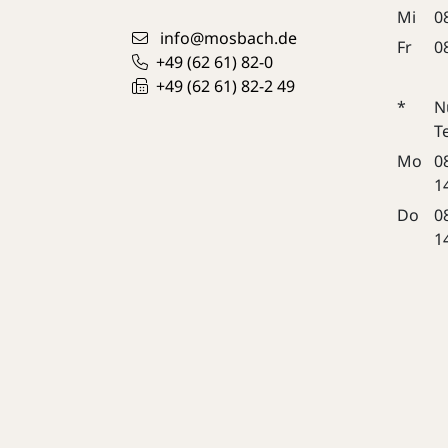
Mi
0
info@mosbach.de
Fr
0
+49 (62
61) 82-0
+49 (62
61) 82-2
49
*
N
T
Mo
0
1
Do
0
1