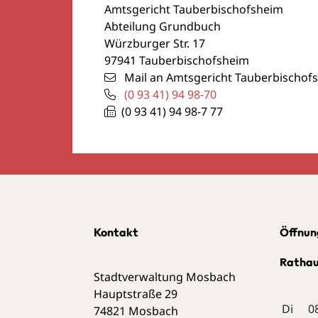
Amtsgericht Tauberbischofsheim
Abteilung Grundbuch
Würzburger Str. 17
97941
Tauberbischofsheim
Mail an Amtsgericht Tauberbischof
(0
93
41) 94
98-70
(0
93
41) 94
98-7
77
Kontakt
Öffnun
Ratha
Stadtverwaltung Mosbach
Hauptstraße 29
Di
0
74821
Mosbach