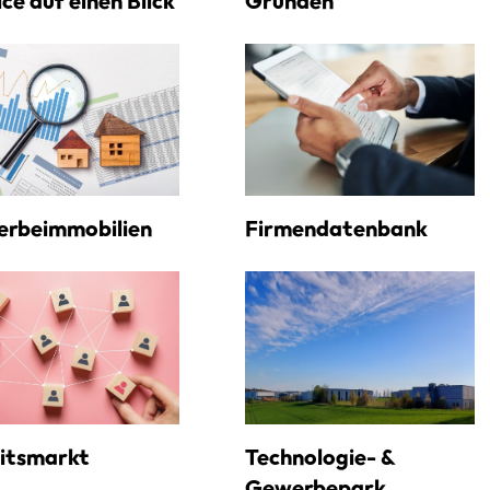
ce auf einen Blick
Gründen
rbeimmobilien
Firmendatenbank
itsmarkt
Technologie- &
Gewerbepark