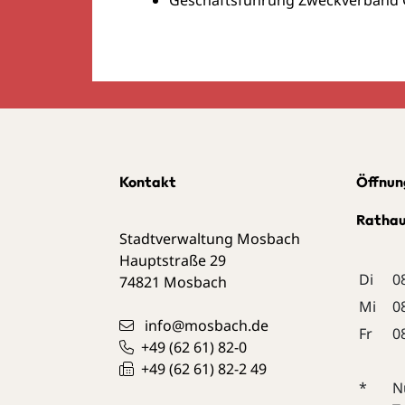
Kontakt
Öffnun
Ratha
Stadtverwaltung Mosbach
Hauptstraße 29
Di
0
74821
Mosbach
Mi
0
info@mosbach.de
Fr
0
+49 (62
61) 82-0
+49 (62
61) 82-2
49
*
N