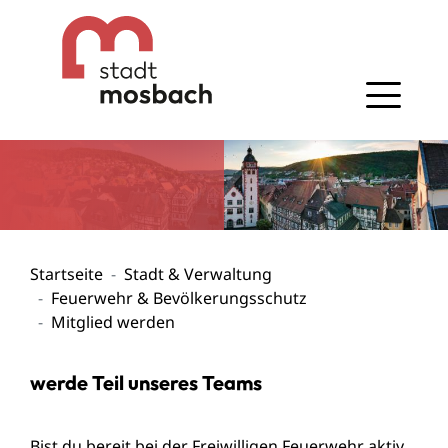
Gehe zum Navigationsbereich
Gehe zum Inhalt
Startseite
Stadt & Verwaltung
Feuerwehr & Bevölkerungsschutz
Mitglied werden
werde Teil unseres Teams
Bist du bereit bei der Freiwilligen Feuerwehr aktiv