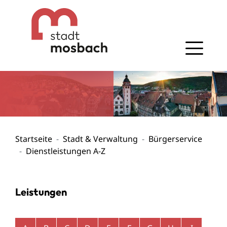
Gehe zum Navigationsbereich
Gehe zum Inhalt
Startseite
Stadt & Verwaltung
Bürgerservice
Dienstleistungen A-Z
Leistungen
Alphabetisches Register überspringen