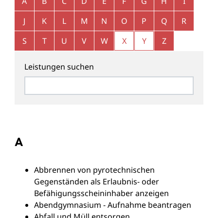
A
B
C
D
E
F
G
H
I
J
K
L
M
N
O
P
Q
R
S
T
U
V
W
X
Y
Z
Leistungen suchen
A
Abbrennen von pyrotechnischen
Gegenständen als Erlaubnis- oder
Befähigungsscheininhaber anzeigen
Abendgymnasium - Aufnahme beantragen
Abfall und Müll entsorgen