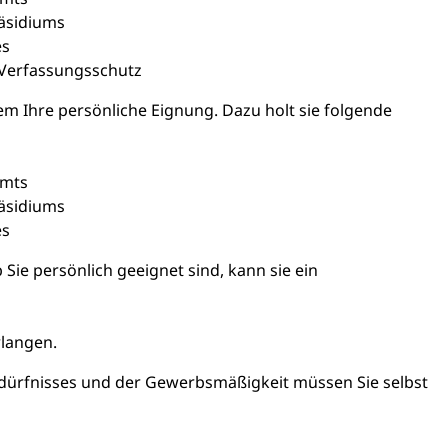
äsidiums
es
Verfassungsschutz
em Ihre
persönliche Eignung.
D
azu holt sie folgende
amts
äsidiums
es
Sie persönlich geeignet sind, kann sie
ein
rlangen.
ürfnisses und der Gewerbsmäßigkeit müssen Sie selbst