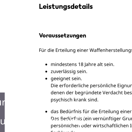
Leistungsdetails
Voraussetzungen
Für die Erteilung einer Waffenherstellun
mindestens 18 Jahre alt sein.
zuverlässig sein.
geeignet sein.
Die erforderliche persönliche Eignun
denen der begründete Verdacht best
ürgerbüro
psychisch krank sind.
das Bedürfnis für die Erteilung ein
urist Information
Das Bedürfnis (ein vernünftiger G
persönlichen oder wirtschaftlichen I