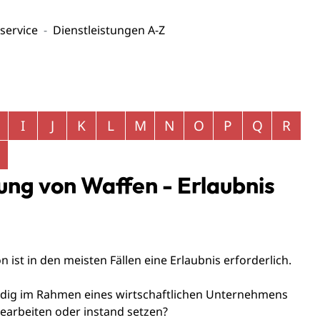
service
Dienstleistungen A-Z
I
J
K
L
M
N
O
P
Q
R
ung von Waffen - Erlaubnis
st in den meisten Fällen eine Erlaubnis erforderlich.
ndig im Rahmen eines wirtschaftlichen Unternehmens
earbeiten oder instand setzen?