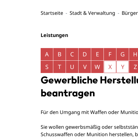
Startseite
Stadt & Verwaltung
Bürger
Leistungen
Alphabetisches Register überspringen
A
B
C
D
E
F
G
H
S
T
U
V
W
X
Y
Z
Gewerbliche Herstell
beantragen
Für den Umgang mit Waffen oder Munition i
Sie wollen gewerbsmäßig oder selbststä
Schusswaffen oder Munition herstellen, b