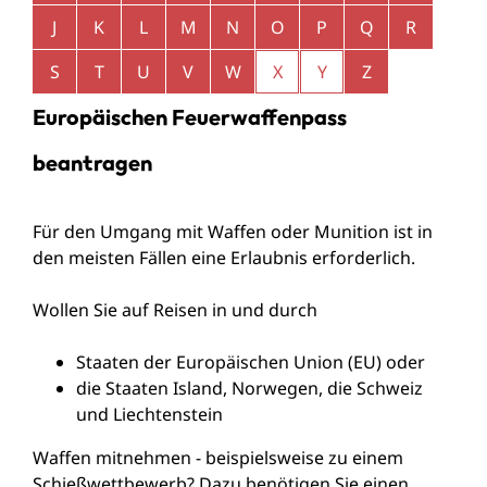
J
K
L
M
N
O
P
Q
R
S
T
U
V
W
X
Y
Z
Europäischen Feuerwaffenpass
beantragen
Für den Umgang mit Waffen oder Munition ist in
den meisten Fällen eine Erlaubnis erforderlich.
Wollen Sie auf Reisen in und durch
Staaten der Europäischen Union (EU) oder
die Staaten Island, Norwegen, die Schweiz
und
Liechtenstein
Waffen mitnehmen - beispielsweise zu einem
Schießwettbewerb? Dazu benötigen Sie einen