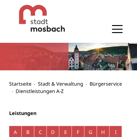
Gehe zum Navigationsbereich
Gehe zum Inhalt
Startseite
Stadt & Verwaltung
Bürgerservice
Dienstleistungen A-Z
Leistungen
Alphabetisches Register überspringen
A
B
C
D
E
F
G
H
I