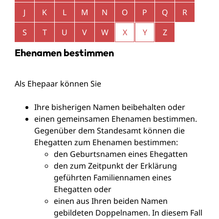
J
K
L
M
N
O
P
Q
R
S
T
U
V
W
X
Y
Z
Ehenamen bestimmen
Als Ehepaar können Sie
Ihre bisherigen Namen beibehalten oder
einen gemeinsamen Ehenamen bestimmen.
Gegenüber dem Standesamt können die
Ehegatten zum Ehenamen bestimmen:
den
Geburtsnamen eines Ehegatten
den zum Zeitpunkt der Erklärung
geführten Familiennamen eines
Ehegatten oder
einen aus Ihren beiden Namen
gebildeten Doppelnamen. In diesem Fall