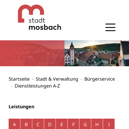
Gehe zum Navigationsbereich
Gehe zum Inhalt
Startseite
Stadt & Verwaltung
Bürgerservice
Dienstleistungen A-Z
Leistungen
Alphabetisches Register überspringen
A
B
C
D
E
F
G
H
I