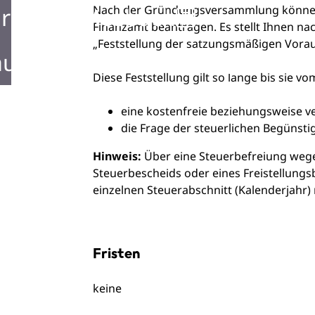
rken in Mosbach
Nach der Gründungsversammlung können 
Finanzamt beantragen. Es stellt Ihnen na
„Feststellung der satzungsmäßigen Vora
ustellen in Mosbach
Diese Feststellung gilt
so lange
bis sie v
eine kostenfreie beziehungsweise ver
die Frage der steuerlichen Begünst
Hinweis:
Über eine Steuerbefreiung weg
Steuerbescheids oder eines Freistellungsb
einzelnen Steuerabschnitt (Kalenderjahr)
Fristen
keine