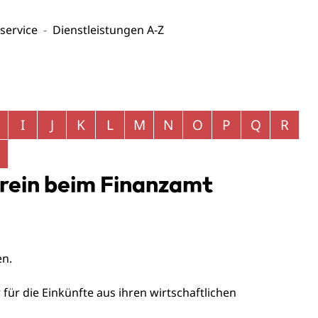
service
Dienstleistungen A-Z
I
J
K
L
M
N
O
P
Q
R
rein beim Finanzamt
en.
 für die Einkünfte aus ihren wirtschaftlichen