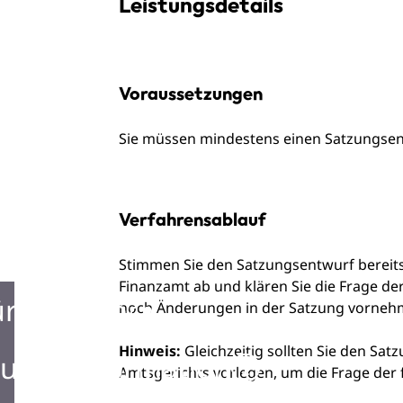
Leistungsdetails
Voraussetzungen
Sie müssen mindestens einen Satzungsen
Verfahrensablauf
Stimmen Sie den Satzungsentwurf berei
Finanzamt ab und klären Sie die Frage d
ürgerbüro
noch Änderungen in der Satzung vorneh
Hinweis:
Gleichzeitig sollten Sie den Sa
urist Information
Amtsgerichts vorlegen, um die Frage der 