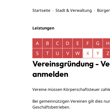
Startseite
Stadt & Verwaltung
Bürger
Leistungen
Alphabetisches Register überspringen
A
B
C
D
E
F
G
H
S
T
U
V
W
X
Y
Z
Vereinsgründung - Ve
anmelden
Vereine müssen Körperschaftsteuer zahl
Bei gemeinnützigen Vereinen gilt dies nur
Geschäftsbetrieben.