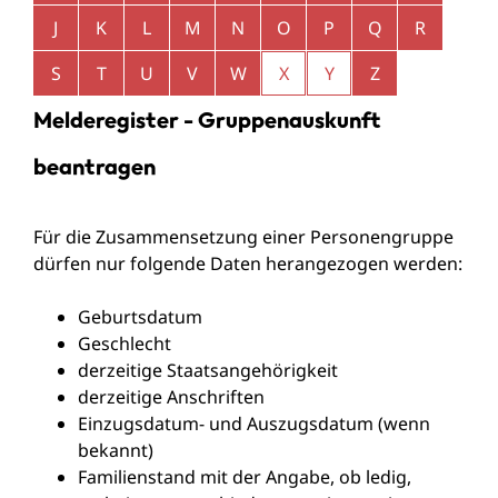
J
K
L
M
N
O
P
Q
R
S
T
U
V
W
X
Y
Z
Melderegister - Gruppenauskunft
beantragen
Für die Zusammensetzung einer Personengruppe
dürfen nur folgende Daten herangezogen werden:
Geburtsdatum
Geschlecht
derzeitige Staatsangehörigkeit
derzeitige Anschriften
Einzugsdatum- und Auszugsdatum (wenn
bekannt)
Familienstand mit der Angabe, ob ledig,