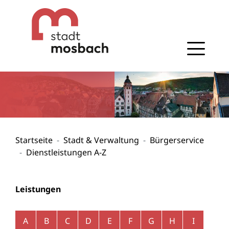
Gehe zum Navigationsbereich
Gehe zum Inhalt
Startseite
Stadt & Verwaltung
Bürgerservice
Dienstleistungen A-Z
Leistungen
Alphabetisches Register überspringen
A
B
C
D
E
F
G
H
I