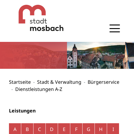
Gehe zum Navigationsbereich
Gehe zum Inhalt
Startseite
Stadt & Verwaltung
Bürgerservice
Dienstleistungen A-Z
Leistungen
Alphabetisches Register überspringen
A
B
C
D
E
F
G
H
I