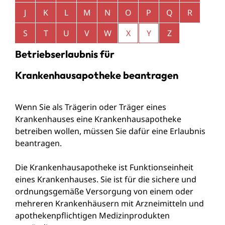
J
K
L
M
N
O
P
Q
R
S
T
U
V
W
X
Y
Z
Betriebserlaubnis für
Krankenhausapotheke beantragen
Wenn Sie als Trägerin oder Träger eines
Krankenhauses eine Krankenhausapotheke
betreiben wollen, müssen Sie dafür eine Erlaubnis
beantragen.
Die Krankenhausapotheke ist Funktionseinheit
eines Krankenhauses. Sie ist für die sichere und
ordnungsgemäße Versorgung von einem oder
mehreren Krankenhäusern mit Arzneimitteln und
apothekenpflichtigen Medizinprodukten