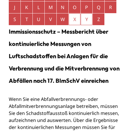
J
K
L
M
N
O
P
Q
R
S
T
U
V
W
X
Y
Z
Immissionsschutz – Messbericht über
kontinuierliche Messungen von
Luftschadstoffen bei Anlagen für die
Verbrennung und die Mitverbrennung von
Abfällen nach 17. BImSchV einreichen
Wenn Sie eine Abfallverbrennungs- oder
Abfallmitverbrennungsanlage betreiben, müssen
Sie den Schadstoffausstoß kontinuierlich messen,
aufzeichnen und auswerten. Über die Ergebnisse
der kontinuierlichen Messungen müssen Sie für