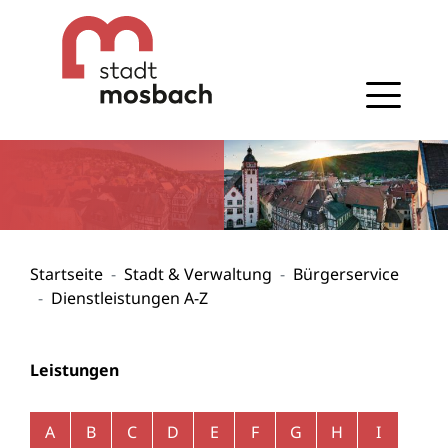
Gehe zum Navigationsbereich
Gehe zum Inhalt
Startseite
Stadt & Verwaltung
Bürgerservice
Dienstleistungen A-Z
Leistungen
Alphabetisches Register überspringen
A
B
C
D
E
F
G
H
I