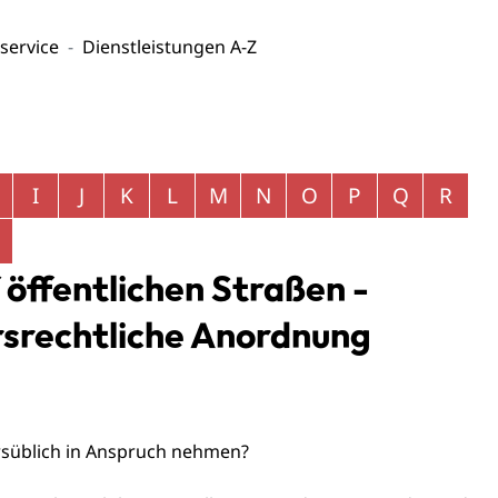
service
Dienstleistungen A-Z
I
J
K
L
M
N
O
P
Q
R
öffentlichen Straßen -
rsrechtliche Anordnung
rsüblich in Anspruch nehmen?