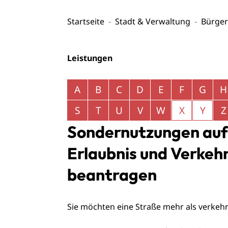
Startseite
Stadt & Verwaltung
Bürger
Leistungen
Alphabetisches Register überspringen
A
B
C
D
E
F
G
H
S
T
U
V
W
X
Y
Z
Sondernutzungen auf 
Erlaubnis und Verkeh
beantragen
Sie möchten eine Straße mehr als verkeh