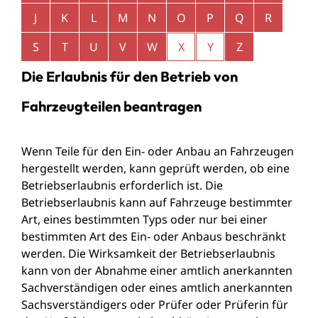
J
K
L
M
N
O
P
Q
R
S
T
U
V
W
X
Y
Z
Die Erlaubnis für den Betrieb von
Fahrzeugteilen beantragen
Wenn Teile für den Ein- oder Anbau an Fahrzeugen
hergestellt werden, kann geprüft werden, ob eine
Betriebserlaubnis erforderlich ist. Die
Betriebserlaubnis kann auf Fahrzeuge bestimmter
Art, eines bestimmten Typs oder nur bei einer
bestimmten Art des Ein- oder Anbaus beschränkt
werden. Die Wirksamkeit der Betriebserlaubnis
kann von der Abnahme einer amtlich anerkannten
Sachverständigen oder eines amtlich anerkannten
Sachsverständigers oder Prüfer oder Prüferin für