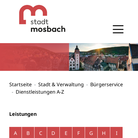
Gehe zum Navigationsbereich
Gehe zum Inhalt
Startseite
Stadt & Verwaltung
Bürgerservice
Dienstleistungen A-Z
Leistungen
Alphabetisches Register überspringen
A
B
C
D
E
F
G
H
I