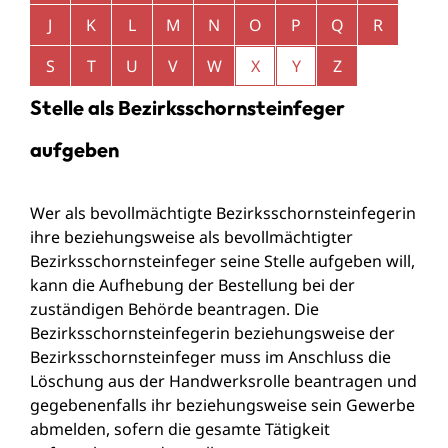
J
K
L
M
N
O
P
Q
R
S
T
U
V
W
X
Y
Z
Stelle als Bezirksschornsteinfeger
aufgeben
Wer als bevollmächtigte Bezirksschornsteinfegerin
ihre beziehungsweise als bevollmächtigter
Bezirksschornsteinfeger seine Stelle aufgeben will,
kann die Aufhebung der Bestellung bei der
zuständigen Behörde beantragen. Die
Bezirksschornsteinfegerin beziehungsweise der
Bezirksschornsteinfeger muss im Anschluss die
Löschung aus der Handwerksrolle beantragen und
gegebenenfalls ihr beziehungsweise sein Gewerbe
abmelden, sofern die gesamte Tätigkeit