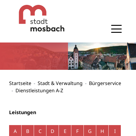
Gehe zum Navigationsbereich
Gehe zum Inhalt
Startseite
Stadt & Verwaltung
Bürgerservice
Dienstleistungen A-Z
Leistungen
Alphabetisches Register überspringen
A
B
C
D
E
F
G
H
I