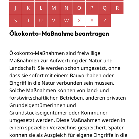
J
K
L
M
N
O
P
Q
R
S
T
U
V
W
X
Y
Z
Ökokonto-Maßnahme beantragen
Ökokonto-Maßnahmen sind freiwillige
Maßnahmen zur Aufwertung der Natur und
Landschaft. Sie werden schon umgesetzt, ohne
dass sie sofort mit einem Bauvorhaben oder
Eingriff in die Natur verbunden sein müssen.
Solche Maßnahmen können von land- und
forstwirtschaftlichen Betrieben, anderen privaten
Grundeigentümerinnen und
Grundstückseigentümer oder Kommunen
umgesetzt werden. Diese Maßnahmen werden in
einem speziellen Verzeichnis gespeichert. Später
können sie als Ausgleich für eigene Eingriffe in die