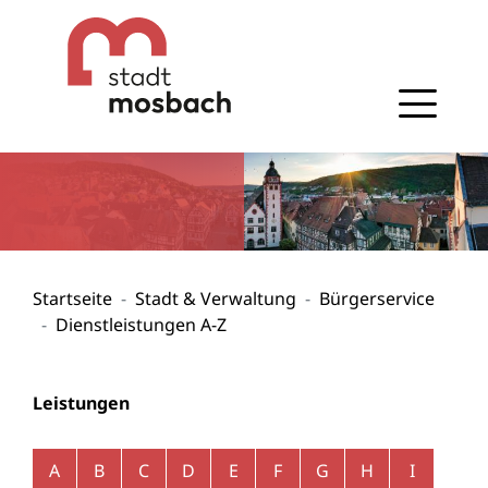
Gehe zum Navigationsbereich
Gehe zum Inhalt
Startseite
Stadt & Verwaltung
Bürgerservice
Dienstleistungen A-Z
Leistungen
Alphabetisches Register überspringen
A
B
C
D
E
F
G
H
I