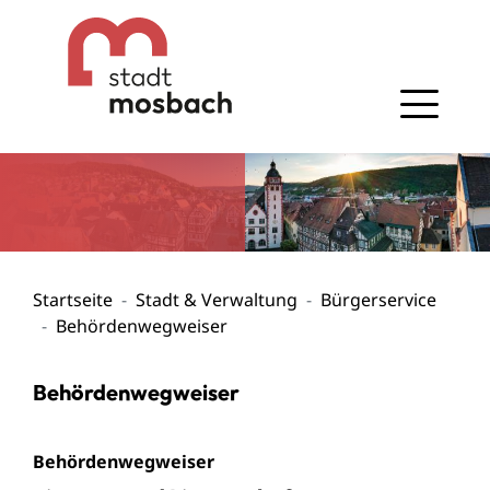
Gehe zum Navigationsbereich
Gehe zum Inhalt
Startseite
Stadt & Verwaltung
Bürgerservice
Behördenwegweiser
Behördenwegweiser
Behördenwegweiser