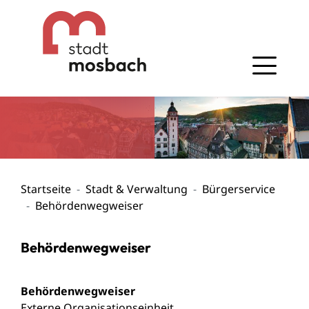
Gehe zum Navigationsbereich
Gehe zum Inhalt
Startseite
Stadt & Verwaltung
Bürgerservice
Behördenwegweiser
Behördenwegweiser
Behördenwegweiser
Externe Organisationseinheit