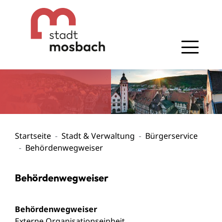
Gehe zum Navigationsbereich
Gehe zum Inhalt
Startseite
Stadt & Verwaltung
Bürgerservice
Behördenwegweiser
Behördenwegweiser
Behördenwegweiser
Externe Organisationseinheit