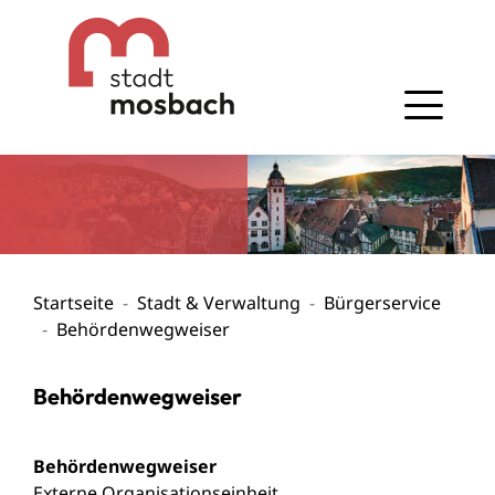
Gehe zum Navigationsbereich
Gehe zum Inhalt
Startseite
Stadt & Verwaltung
Bürgerservice
Behördenwegweiser
Behördenwegweiser
Behördenwegweiser
Externe Organisationseinheit