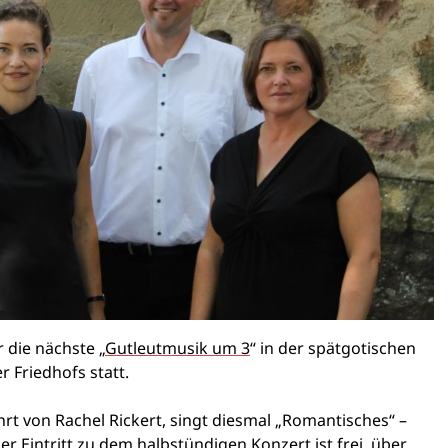
 die nächste „
Gutleutmusik um 3
“ in der spätgotischen
 Friedhofs statt.
rt von Rachel Rickert, singt diesmal „Romantisches“ –
r Eintritt zu dem halbstündigen Konzert ist frei, über