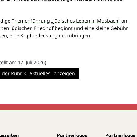
ndige
Themenführung „Jüdisches Leben in Mosbach“
an,
rten jüdischen Friedhof beginnt und eine kleine Gebühr
ten, eine Kopfbedeckung mitzubringen.
tellt am 17. Juli 2026)
n der Rubrik "Aktuelles" anzeigen
gszeiten
Partnerlogos
Partnerlogos