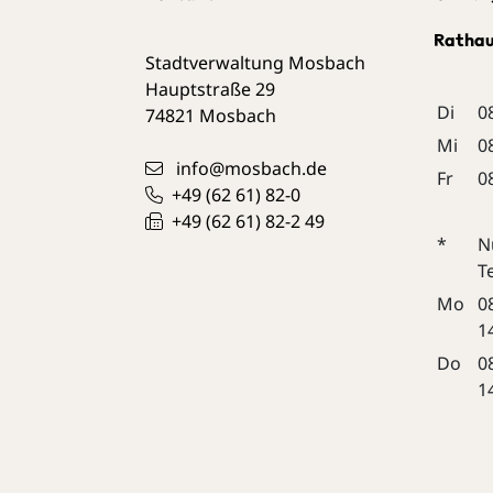
Ratha
Stadtverwaltung Mosbach
Hauptstraße 29
Di
0
74821
Mosbach
Mi
0
info@mosbach.de
Fr
0
+49 (62
61) 82-0
+49 (62
61) 82-2
49
*
N
T
Mo
0
1
Do
0
1