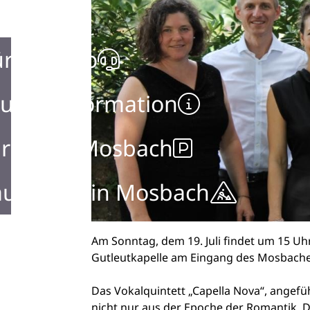
ürgerbüro
urist Information
rken in Mosbach
ustellen in Mosbach
Am Sonntag, dem 19. Juli findet um 15 Uhr
Gutleutkapelle am Eingang des Mosbacher
Das Vokalquintett „Capella Nova“, angefüh
nicht nur aus der Epoche der Romantik. De