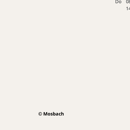
Do
0
1
© Mosbach