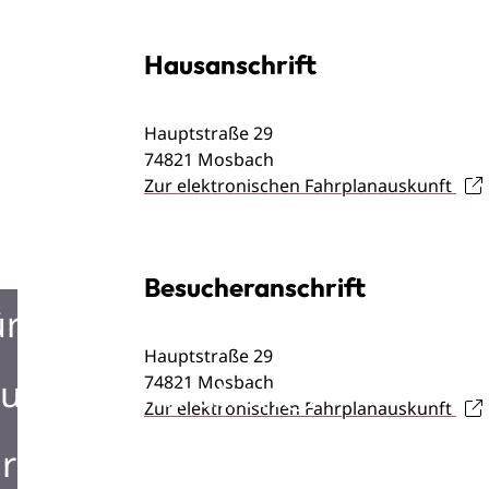
Hausanschrift
Hauptstraße 29
74821
Mosbach
Zur elektronischen Fahrplanauskunft
Besucheranschrift
ürgerbüro
Hauptstraße 29
74821
Mosbach
urist Information
Zur elektronischen Fahrplanauskunft
rken in Mosbach