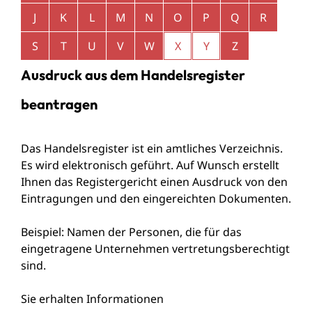
J
K
L
M
N
O
P
Q
R
S
T
U
V
W
X
Y
Z
Ausdruck aus dem Handelsregister
beantragen
Das Handelsregister ist ein amtliches Verzeichnis.
Es wird elektronisch geführt. Auf Wunsch erstellt
Ihnen das Registergericht einen Ausdruck von den
Eintragungen und den eingereichten Dokumenten.
Beispiel: Namen der Personen, die für das
eingetragene Unternehmen vertretungsberechtigt
sind.
Sie erhalten Informationen