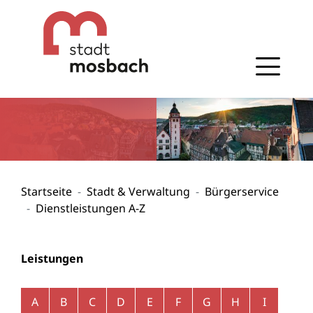
Gehe zum Navigationsbereich
Gehe zum Inhalt
Startseite
Stadt & Verwaltung
Bürgerservice
Dienstleistungen A-Z
Leistungen
Alphabetisches Register überspringen
A
B
C
D
E
F
G
H
I