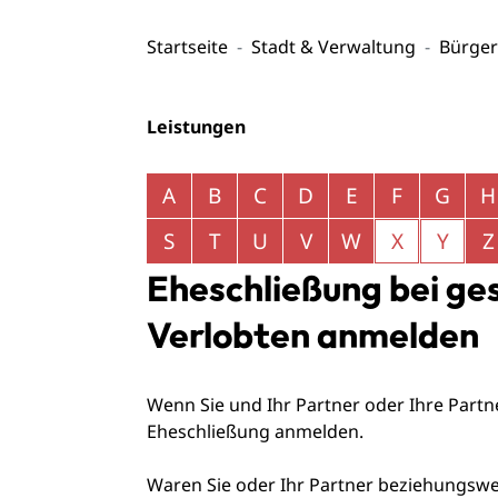
Startseite
Stadt & Verwaltung
Bürger
Leistungen
Alphabetisches Register überspringen
A
B
C
D
E
F
G
H
S
T
U
V
W
X
Y
Z
Eheschließung bei g
Verlobten anmelden
Wenn Sie und Ihr Partner oder Ihre Partn
Eheschließung anmelden.
Waren Sie oder Ihr Partner beziehungswei