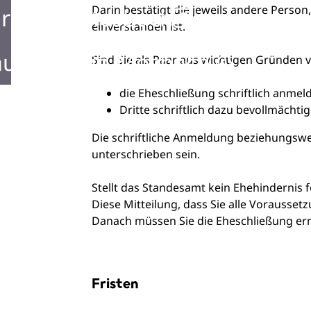
Darin bestätigt die jeweils andere Perso
rken in Mosbach
einverstanden ist.
ustellen in Mosbach
Sind Sie als Paar aus wichtigen Gründen 
die Eheschließung schriftlich anmel
Dritte schriftlich dazu bevollmächtig
Die schriftliche Anmeldung beziehungswe
unterschrieben sein.
Stellt das Standesamt kein Ehehindernis fes
Diese Mitteilung, dass Sie alle Vorausset
Danach müssen Sie die Eheschließung er
Fristen