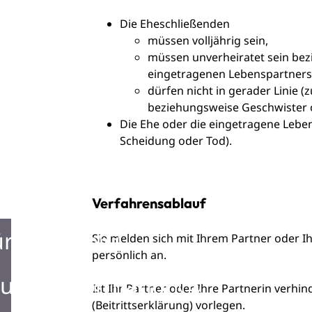
Die Eheschließenden
müssen volljährig sein,
müssen unverheiratet sein bezi
eingetragenen Lebenspartners
dürfen nicht in gerader Linie
(z
beziehungsweise Geschwister o
Die Ehe oder die eingetragene Lebe
Scheidung oder Tod)
.
Verfahrensablauf
ürgerbüro
Sie melden sich mit Ihrem Partner oder 
persönlich an.
urist Information
Ist Ihr Partner oder Ihre Partnerin verhin
(Beitrittserklärung) vorlegen.