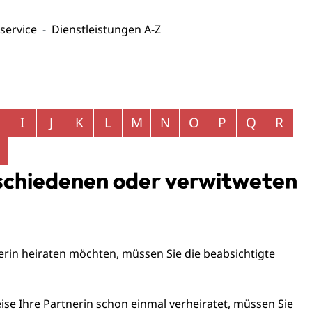
service
Dienstleistungen A-Z
I
J
K
L
M
N
O
P
Q
R
eschiedenen oder verwitweten
erin heiraten möchten, müssen Sie die beabsichtigte
se Ihre Partnerin schon einmal verheiratet, müssen Sie