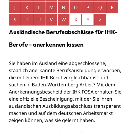
J
K
L
M
N
O
P
Q
R
S
T
U
V
W
X
Y
Z
Ausländische Berufsabschlüsse für IHK-
Berufe - anerkennen lassen
Sie haben im Ausland eine abgeschlossene,
staatlich anerkannte Berufsausbildung erworben,
die mit einem IHK Beruf vergleichbar ist und
suchen in Baden-Württemberg Arbeit? Mit dem
Anerkennungsbescheid der IHK FOSA erhalten Sie
eine offizielle Bescheinigung, mit der Sie ihren
ausländischen Ausbildungsabschluss transparent
machen und auf dem deutschen Arbeitsmarkt
zeigen können, was sie gelernt haben.