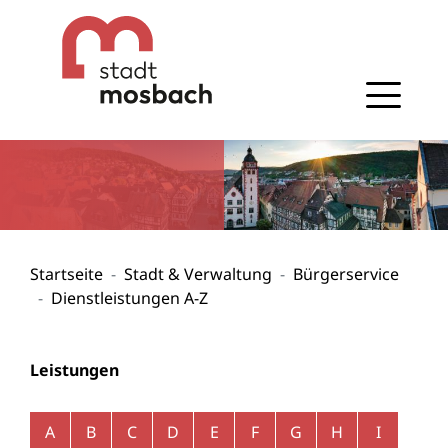
Gehe zum Navigationsbereich
Gehe zum Inhalt
Startseite
Stadt & Verwaltung
Bürgerservice
Dienstleistungen A-Z
Leistungen
Alphabetisches Register überspringen
A
B
C
D
E
F
G
H
I