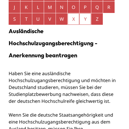
J
K
L
M
N
O
P
Q
R
S
T
U
V
W
X
Y
Z
Ausländische
Hochschulzugangsberechtigung -
Anerkennung beantragen
Haben Sie eine ausländische
Hochschulzugangsberechtigung und möchten in
Deutschland studieren, müssen Sie bei der
Studienplatzbewerbung nachweisen, dass diese
der deutschen Hochschulreife gleichwertig ist.
Wenn Sie die deutsche Staatsangehörigkeit und
eine Hochschulzugangsberechtigung aus dem
Ausland besitzen, müssen Sie Ihre