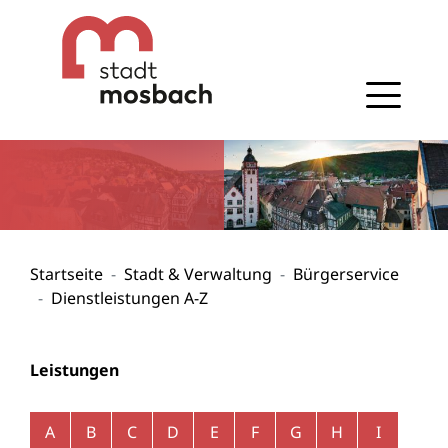
Gehe zum Navigationsbereich
Gehe zum Inhalt
Startseite
Stadt & Verwaltung
Bürgerservice
Dienstleistungen A-Z
Leistungen
Alphabetisches Register überspringen
A
B
C
D
E
F
G
H
I