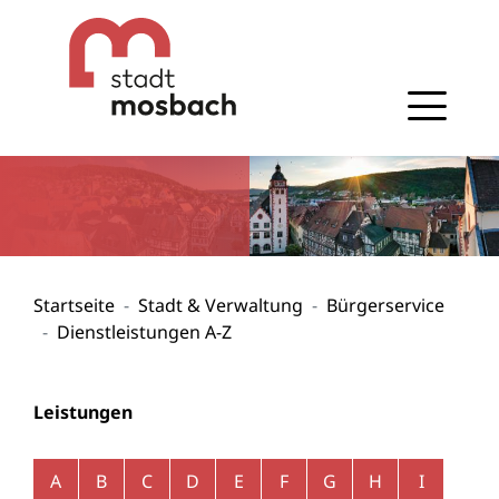
Gehe zum Navigationsbereich
Gehe zum Inhalt
Startseite
Stadt & Verwaltung
Bürgerservice
Dienstleistungen A-Z
Leistungen
Alphabetisches Register überspringen
A
B
C
D
E
F
G
H
I