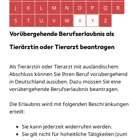
J
K
L
M
N
O
P
Q
R
S
T
U
V
W
X
Y
Z
Vorübergehende Berufserlaubnis als
Tierärztin oder Tierarzt beantragen
Als Tierärztin oder Tierarzt mit ausländischem
Abschluss können Sie Ihren Beruf vorübergehend
in Deutschland ausüben. Dazu müssen Sie eine
vorübergehende Berufserlaubnis beantragen.
Die Erlaubnis wird mit folgenden Beschränkungen
erteilt:
Sie kann jederzeit widerrufen werden.
Sie gilt nicht für hoheitliche Tätigkeiten (zum